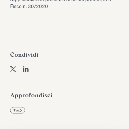
dell’Antiquarium di Villa Albani
Fisco n. 30/2020
Leggi tutto
Leg
Torlonia
Condividi
Approfondisci
Tax