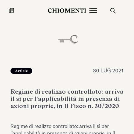
News
27 LUG 2026
News
30 LUG 2021
Article
Regime di realizzo controllato: arriva
il sì per l'applicabilità in presenza di
azioni proprie, in Il Fisco n. 30/2020
Fondazione Torlonia inaugura la
Chiomenti 
Regime di realizzo controllato: arriva il sì per
mostra Marmora Romana
EcoVadis 2
ampliando gli spazi espositivi
l'applicabilità in presenza di azioni proprie, in Il