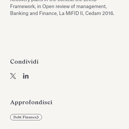
dell’Antiquarium di Villa Albani
Framework, in Open review of management,
Leggi tutto
Leg
Torlonia
Banking and Finance, La MiFID II, Cedam 2016.
Condividi
Approfondisci
Debt Finance