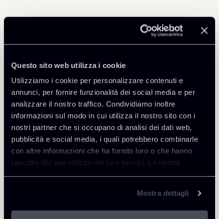
Professionisti correlati
PARTNER
Questo sito web utilizza i cookie
Vincenzo Troiano
Utilizziamo i cookie per personalizzare contenuti e
SEDI
annunci, per fornire funzionalità dei social media e per
Roma
analizzare il nostro traffico. Condividiamo inoltre
informazioni sul modo in cui utilizza il nostro sito con i
Scopri il professionista
Torna agli Insights
nostri partner che si occupano di analisi dei dati web,
pubblicità e social media, i quali potrebbero combinarle
con altre informazioni che ha fornito loro o che hanno
raccolto dal suo utilizzo dei loro servizi. La nostra
informativa privacy è disponibile
qui
.
Mostra dettagli