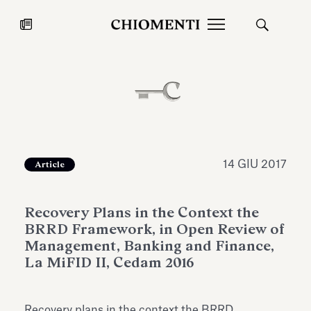
News
27 LUG 2026
News
14 GIU 2017
Article
Recovery Plans in the Context the
BRRD Framework, in Open Review of
Management, Banking and Finance,
La MiFID II, Cedam 2016
Fondazione Torlonia inaugura la
Chiomenti 
mostra Marmora Romana
EcoVadis 2
ampliando gli spazi espositivi
Recovery plans in the context the BRRD