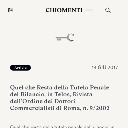
News
27 LUG 2026
News
14 GIU 2017
Article
Quel che Resta della Tutela Penale
del Bilancio, in Telos, Rivista
dell’Ordine dei Dottori
Commercialisti di Roma, n. 9/2002
Fondazione Torlonia inaugura la
Chiomenti 
mostra Marmora Romana
EcoVadis 2
ampliando gli spazi espositivi
Quel che resta della tutela penale del bilancio, in