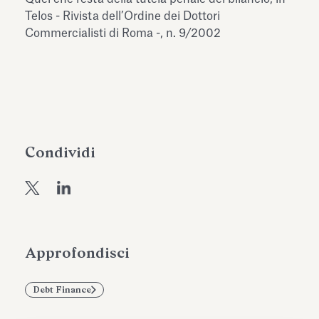
dell’Antiquarium di Villa Albani
Telos - Rivista dell’Ordine dei Dottori
Leggi tutto
Leg
Torlonia
Commercialisti di Roma -, n. 9/2002
Condividi
Approfondisci
Debt Finance