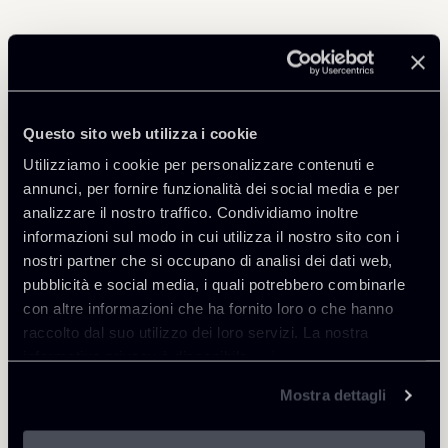
Professionisti correlati
PARTNER
Questo sito web utilizza i cookie
Marco Di Siena
Utilizziamo i cookie per personalizzare contenuti e
SEDI
annunci, per fornire funzionalità dei social media e per
Roma
analizzare il nostro traffico. Condividiamo inoltre
informazioni sul modo in cui utilizza il nostro sito con i
Scopri il professionista
Torna agli Insights
nostri partner che si occupano di analisi dei dati web,
pubblicità e social media, i quali potrebbero combinarle
con altre informazioni che ha fornito loro o che hanno
raccolto dal suo utilizzo dei loro servizi. La nostra
informativa privacy è disponibile
qui
.
Mostra dettagli