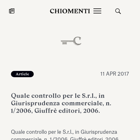
News
27 LUG 2026
News
11 APR 2017
Article
Quale controllo per le S.r.l., in
Giurisprudenza commerciale, n.
1/2006, Giuffrè editori, 2006.
Fondazione Torlonia inaugura la
Chiomenti 
Quale controllo per le S.r.l., in Giurisprudenza
mostra Marmora Romana
EcoVadis 2
ampliando gli spazi espositivi
commerciale, n. 1/2006, Giuffrè editori, 2006.