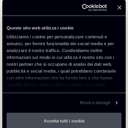
principio generale è poi ulteriormente precisato
considerando che (i) in ogni caso sono da
considerare appalti (e come tali da disciplinati
dall’art. 140 del codice) la gestione del
Questo sito web utilizza i cookie
contenzioso che venga effettuata in modo
continuativo o periodico e (ii) pur non essendo
Utilizziamo i cookie per personalizzare contenuti e
soggetti alle regole per l’affidamento degli appalti,
annunci, per fornire funzionalità dei social media e per
i servizi legali di cui all’art. 17 del codice devono in
analizzare il nostro traffico. Condividiamo inoltre
ogni caso essere affidati nel rispetto dei principi di
informazioni sul modo in cui utilizza il nostro sito con i
economicità, efficacia, imparzialità, parità di
nostri partner che si occupano di analisi dei dati web,
trattamento, trasparenza e proporzionalità ai
pubblicità e social media, i quali potrebbero combinarle
sensi dell’articolo 4 del codice dei contratti
con altre informazioni che ha fornito loro o che hanno
pubblici, applicabile ai contratti esclusi. Nelle
raccolto dal suo utilizzo dei loro servizi. La nostra
Linee guida sono illustrati tali principi e, a titolo
informativa privacy è disponibile
qui
.
esemplificativo, alcune ipotesi applicative degli
Mostra dettagli
stessi.
Quanto, invece, ai servizi legali di cui all’Allegato
IX del codice dei contratti pubblici, viene chiarito
Accetta tutti i cookie
che tra questi rientrano tutti i servizi giuridici non