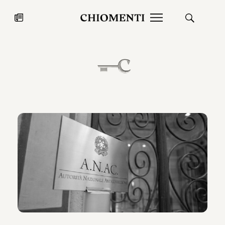
News
27 LUG 2026
News
Fondazione Torlonia inaugura la
Chiomenti 
mostra Marmora Romana
EcoVadis 2
ampliando gli spazi espositivi