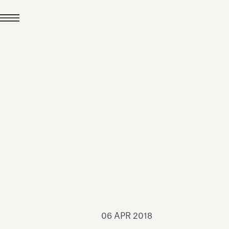
24 LUG 2026
News
hiomenti è Medaglia
'Argento EcoVadis
026
Leggi tutto
06 APR 2018