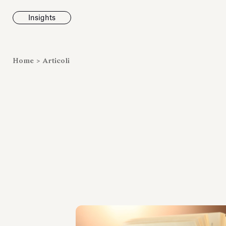
Insights
News
Home
>
Articoli
Fondazione To
inaugura la m
Marmora Ro
ampliando gli
espositivi
dell’Antiquari
Villa Albani T
Leggi tutt