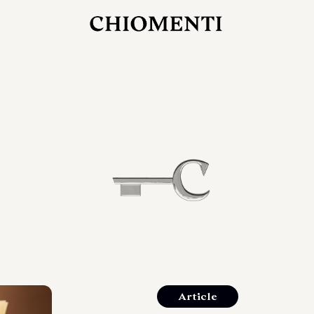
27 LUG 2026
rlonia
C
ostra
d
mana
2
 spazi
um di
orlonia
Article
o