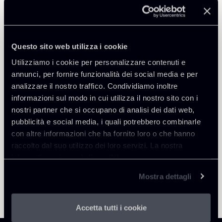
Professionisti correlati
PARTNER
Filippo Brunetti
Questo sito web utilizza i cookie
SEDI
Utilizziamo i cookie per personalizzare contenuti e
Milano
annunci, per fornire funzionalità dei social media e per
Scopri il professionista
Torna agli Insights
analizzare il nostro traffico. Condividiamo inoltre
informazioni sul modo in cui utilizza il nostro sito con i
nostri partner che si occupano di analisi dei dati web,
pubblicità e social media, i quali potrebbero combinarle
con altre informazioni che ha fornito loro o che hanno
raccolto dal suo utilizzo dei loro servizi. La nostra
informativa privacy è disponibile
qui
.
Mostra dettagli
Accetta tutti i cookie