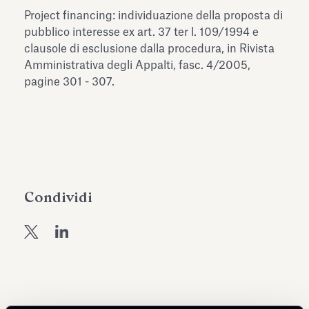
dell’Antiquarium di Villa Albani
Project financing: individuazione della proposta di
Leggi tutto
Leg
Torlonia
pubblico interesse ex art. 37 ter l. 109/1994 e
clausole di esclusione dalla procedura, in Rivista
Amministrativa degli Appalti, fasc. 4/2005,
pagine 301 - 307.
Condividi