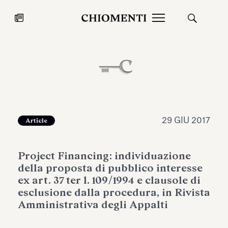
News
27 LUG 2026
News
29 GIU 2017
Article
Project Financing: individuazione
della proposta di pubblico interesse
ex art. 37 ter l. 109/1994 e clausole di
esclusione dalla procedura, in Rivista
Amministrativa degli Appalti
Fondazione Torlonia inaugura la
Chiomenti 
mostra Marmora Romana
EcoVadis 2
ampliando gli spazi espositivi