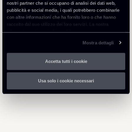
nostri partner che si occupano di analisi dei dati web,
pubblicità e social media, i quali potrebbero combinarle
Professionisti correlati
con altre informazioni che ha fornito loro o che hanno
ASSOCIATE
raccolto dal suo utilizzo dei loro servizi. La nostra
Alba Cinque
informativa privacy è disponibile
qui
.
SEDI
Mostra dettagli
Milano
Scopri il professionista
Torna agli Insights
Accetta tutti i cookie
Usa solo i cookie necessari