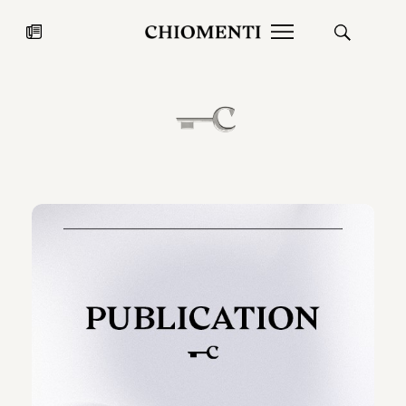
News
27 LUG 2026
News
Fondazione Torlonia inaugura la
Chiomenti 
mostra Marmora Romana
EcoVadis 2
ampliando gli spazi espositivi