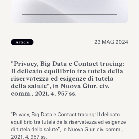
dell’Antiquarium di Villa Albani
Leggi tutto
Leg
Torlonia
23 MAG 2024
Article
"Privacy, Big Data e Contact tracing:
Il delicato equilibrio tra tutela della
riservatezza ed esigenze di tutela
della salute", in Nuova Giur. civ.
comm., 2021, 4, 957 ss.
"Privacy, Big Data e Contact tracing: Il delicato
equilibrio tra tutela della riservatezza ed esigenze
di tutela della salute", in Nuova Giur. civ. comm.,
2021, 4, 957 ss.