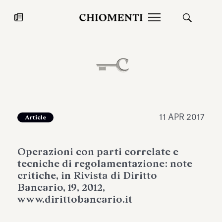
News
27 LUG 2026
News
11 APR 2017
Article
Operazioni con parti correlate e
tecniche di regolamentazione: note
critiche, in Rivista di Diritto
Bancario, 19, 2012,
www.dirittobancario.it
Fondazione Torlonia inaugura la
Chiomenti 
mostra Marmora Romana
EcoVadis 2
ampliando gli spazi espositivi