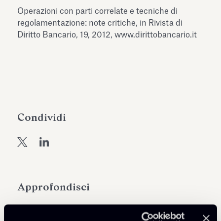
dell’Antiquarium di Villa Albani
Operazioni con parti correlate e tecniche di
Leggi tutto
Leg
Torlonia
regolamentazione: note critiche, in Rivista di
Diritto Bancario, 19, 2012, www.dirittobancario.it
Condividi
Approfondisci
Debt Finance