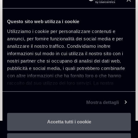
Marco Di Siena
SEDI
Questo sito web utilizza i cookie
Roma
Utilizziamo i cookie per personalizzare contenuti e
Scopri il professionista
Torna agli Insights
annunci, per fornire funzionalità dei social media e per
analizzare il nostro traffico. Condividiamo inoltre
informazioni sul modo in cui utilizza il nostro sito con i
nostri partner che si occupano di analisi dei dati web,
pubblicità e social media, i quali potrebbero combinarle
con altre informazioni che ha fornito loro o che hanno
raccolto dal suo utilizzo dei loro servizi. La nostra
informativa privacy è disponibile
qui
.
Mostra dettagli
Accetta tutti i cookie