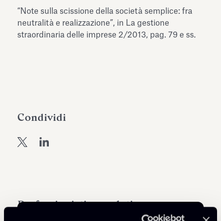
dell’Antiquarium di Villa Albani
“Note sulla scissione della società semplice: fra
Leggi tutto
Leg
Torlonia
neutralità e realizzazione”, in La gestione
straordinaria delle imprese 2/2013, pag. 79 e ss.
Condividi
Professionisti correlati
PARTNER