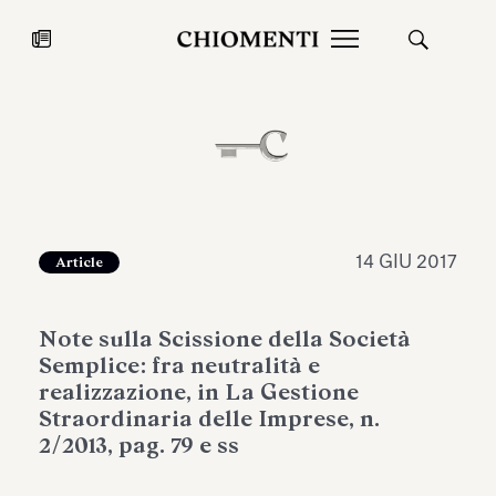
News
27 LUG 2026
News
14 GIU 2017
Article
Note sulla Scissione della Società
Semplice: fra neutralità e
realizzazione, in La Gestione
Straordinaria delle Imprese, n.
2/2013, pag. 79 e ss
Fondazione Torlonia inaugura la
Chiomenti 
mostra Marmora Romana
EcoVadis 2
ampliando gli spazi espositivi