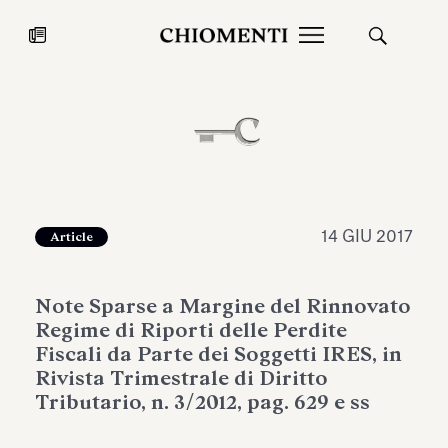
News
27 LUG 2026
News
14 GIU 2017
Article
Note Sparse a Margine del Rinnovato
Regime di Riporti delle Perdite
Fiscali da Parte dei Soggetti IRES, in
Rivista Trimestrale di Diritto
Tributario, n. 3/2012, pag. 629 e ss
Fondazione Torlonia inaugura la
Chiomenti 
mostra Marmora Romana
EcoVadis 2
ampliando gli spazi espositivi