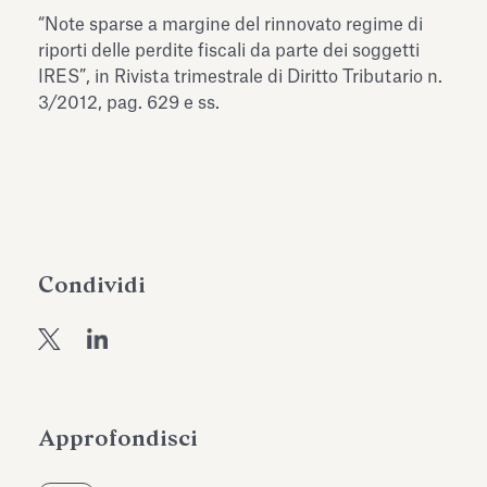
dell’Antiquarium di Villa Albani
“Note sparse a margine del rinnovato regime di
Leggi tutto
Leg
Torlonia
riporti delle perdite fiscali da parte dei soggetti
IRES”, in Rivista trimestrale di Diritto Tributario n.
3/2012, pag. 629 e ss.
Condividi
Approfondisci