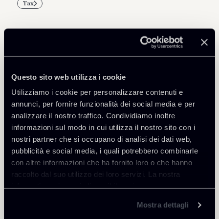
Tax
Professionisti correlati
Questo sito web utilizza i cookie
PARTNER
Utilizziamo i cookie per personalizzare contenuti e
Marco Di Siena
annunci, per fornire funzionalità dei social media e per
SEDI
analizzare il nostro traffico. Condividiamo inoltre
Roma
informazioni sul modo in cui utilizza il nostro sito con i
nostri partner che si occupano di analisi dei dati web,
Scopri il professionista
Torna agli Insights
pubblicità e social media, i quali potrebbero combinarle
con altre informazioni che ha fornito loro o che hanno
raccolto dal suo utilizzo dei loro servizi. La nostra
informativa privacy è disponibile
qui
.
Mostra dettagli