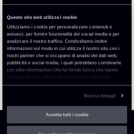
Tiziana Ventrella
SEDI
Roma
Questo sito web utilizza i cookie
Scopri il professionista
Utilizziamo i cookie per personalizzare contenuti e
Torna agli Insights
annunci, per fornire funzionalità dei social media e per
analizzare il nostro traffico. Condividiamo inoltre
informazioni sul modo in cui utilizza il nostro sito con i
nostri partner che si occupano di analisi dei dati web,
pubblicità e social media, i quali potrebbero combinarle
con altre informazioni che ha fornito loro o che hanno
raccolto dal suo utilizzo dei loro servizi. La nostra
informativa privacy è disponibile
qui
.
Mostra dettagli
Accetta tutti i cookie