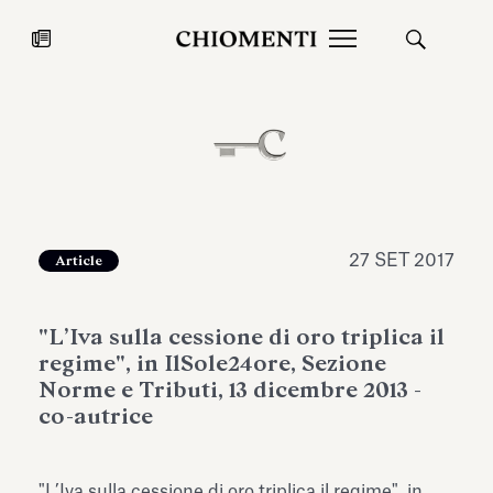
News
27 LUG 2026
News
27 SET 2017
Article
"L’Iva sulla cessione di oro triplica il
regime", in IlSole24ore, Sezione
Norme e Tributi, 13 dicembre 2013 -
co-autrice
Fondazione Torlonia inaugura la
Chiomenti 
mostra Marmora Romana
EcoVadis 2
ampliando gli spazi espositivi
"L’Iva sulla cessione di oro triplica il regime", in