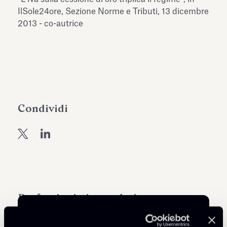
dell’Antiquarium di Villa Albani
IlSole24ore, Sezione Norme e Tributi, 13 dicembre
Leggi tutto
Leg
Torlonia
2013 - co-autrice
Condividi
Professionisti correlati
COUNSEL