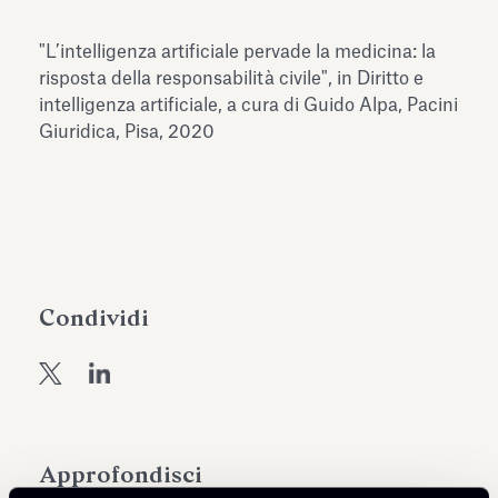
dell’Antiquarium di Villa Albani
Leggi tutto
Leg
Torlonia
"L’intelligenza artificiale pervade la medicina: la
risposta della responsabilità civile", in Diritto e
intelligenza artificiale, a cura di Guido Alpa, Pacini
Giuridica, Pisa, 2020
Condividi
Approfondisci