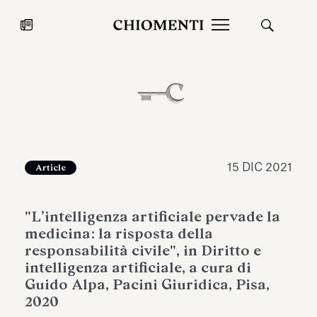
News
27 LUG 2026
News
15 DIC 2021
Article
"L’intelligenza artificiale pervade la
medicina: la risposta della
responsabilità civile", in Diritto e
intelligenza artificiale, a cura di
Guido Alpa, Pacini Giuridica, Pisa,
Fondazione Torlonia inaugura la
Chiomenti 
2020
mostra Marmora Romana
EcoVadis 2
ampliando gli spazi espositivi