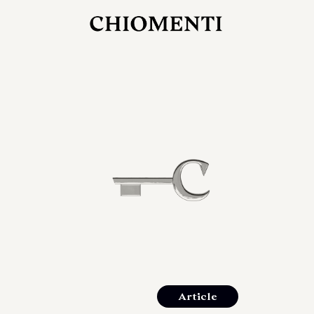
27 LUG 2026
rlonia
C
ostra
d
mana
2
 spazi
um di
orlonia
Article
o