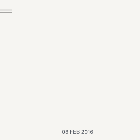
24 LUG 2026
News
hiomenti è Medaglia
'Argento EcoVadis
026
Leggi tutto
08 FEB 2016