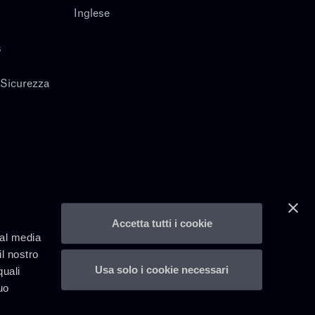
Inglese
s
 Sicurezza
Accetta tutti i cookie
ial media
il nostro
Usa solo i cookie necessari
quali
uo