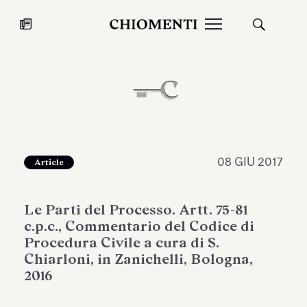
News
27 LUG 2026
News
08 GIU 2017
Article
Le Parti del Processo. Artt. 75-81
c.p.c., Commentario del Codice di
Procedura Civile a cura di S.
Chiarloni, in Zanichelli, Bologna,
2016
Fondazione Torlonia inaugura la
Chiomenti 
mostra Marmora Romana
EcoVadis 2
ampliando gli spazi espositivi