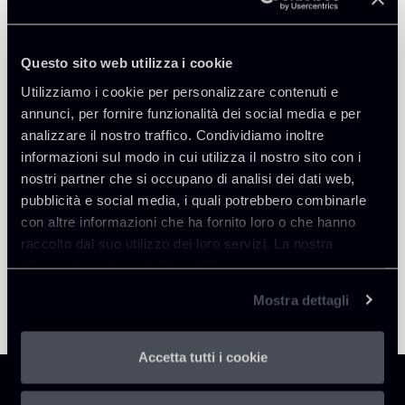
Filippo Corsini
SEDI
Questo sito web utilizza i cookie
Milano
Utilizziamo i cookie per personalizzare contenuti e
Scopri il professionista
Torna agli Insights
annunci, per fornire funzionalità dei social media e per
analizzare il nostro traffico. Condividiamo inoltre
informazioni sul modo in cui utilizza il nostro sito con i
nostri partner che si occupano di analisi dei dati web,
pubblicità e social media, i quali potrebbero combinarle
con altre informazioni che ha fornito loro o che hanno
raccolto dal suo utilizzo dei loro servizi. La nostra
informativa privacy è disponibile
qui
.
Mostra dettagli
Accetta tutti i cookie