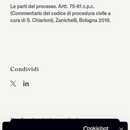
dell’Antiquarium di Villa Albani
Le parti del processo. Artt. 75-81 c.p.c.
Leggi tutto
Leg
Torlonia
(Commentario del codice di procedura civile a
cura di S. Chiarloni), Zanichelli, Bologna 2016.
Condividi
Professionisti correlati
OF COUNSEL