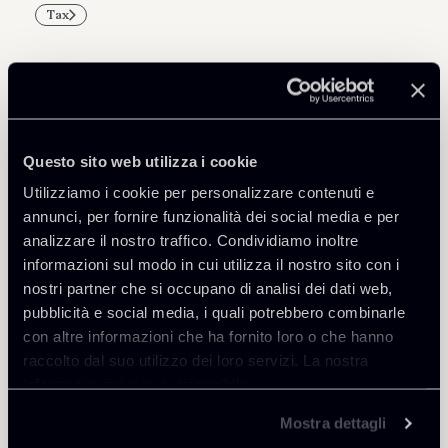
Tax
Professionisti correlati
Questo sito web utilizza i cookie
PARTNER
Utilizziamo i cookie per personalizzare contenuti e
Marco Di Siena
annunci, per fornire funzionalità dei social media e per
SEDI
analizzare il nostro traffico. Condividiamo inoltre
Roma
informazioni sul modo in cui utilizza il nostro sito con i
nostri partner che si occupano di analisi dei dati web,
Scopri il professionista
Torna agli Insights
pubblicità e social media, i quali potrebbero combinarle
con altre informazioni che ha fornito loro o che hanno
raccolto dal suo utilizzo dei loro servizi. La nostra
informativa privacy è disponibile
qui
.
Mostra dettagli