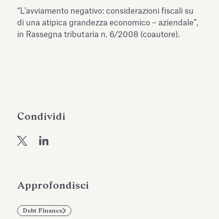
dell’Antiquarium di Villa Albani
“L’avviamento negativo: considerazioni fiscali su
Leggi tutto
Leg
Torlonia
di una atipica grandezza economico – aziendale”,
in Rassegna tributaria n. 6/2008 (coautore).
Condividi
Approfondisci
Debt Finance