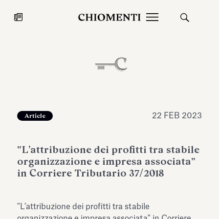
News
27 LUG 2026
News
22 FEB 2023
Article
"L’attribuzione dei profitti tra stabile
organizzazione e impresa associata"
in Corriere Tributario 37/2018
Fondazione Torlonia inaugura la
Chiomenti 
"L’attribuzione dei profitti tra stabile
mostra Marmora Romana
EcoVadis 2
ampliando gli spazi espositivi
organizzazione e impresa associata" in Corriere