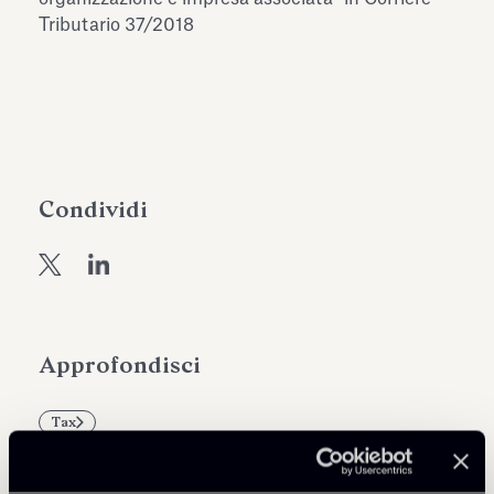
dell’Antiquarium di Villa Albani
Tributario 37/2018
Leggi tutto
Leg
Torlonia
Condividi
Approfondisci
Tax