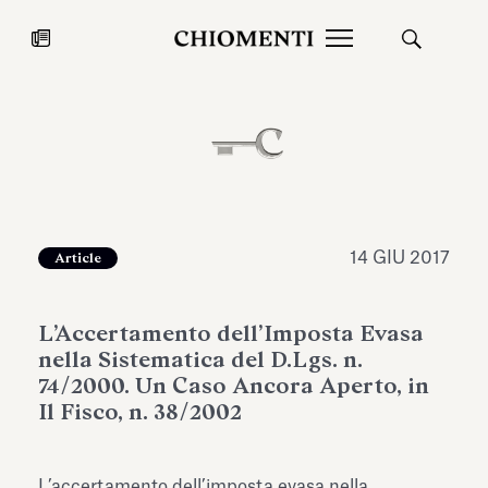
News
27 LUG 2026
News
14 GIU 2017
Article
L’Accertamento dell’Imposta Evasa
nella Sistematica del D.Lgs. n.
74/2000. Un Caso Ancora Aperto, in
Il Fisco, n. 38/2002
Fondazione Torlonia inaugura la
Chiomenti 
mostra Marmora Romana
EcoVadis 2
ampliando gli spazi espositivi
L’accertamento dell’imposta evasa nella