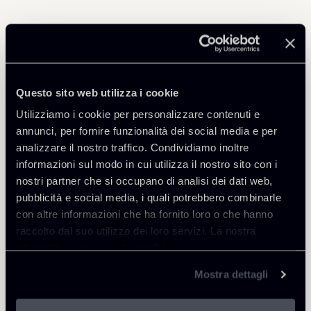
Professionisti correlati
PARTNER
Questo sito web utilizza i cookie
Marco Di Siena
Utilizziamo i cookie per personalizzare contenuti e
SEDI
annunci, per fornire funzionalità dei social media e per
Roma
analizzare il nostro traffico. Condividiamo inoltre
informazioni sul modo in cui utilizza il nostro sito con i
Scopri il professionista
Torna agli Insights
nostri partner che si occupano di analisi dei dati web,
pubblicità e social media, i quali potrebbero combinarle
con altre informazioni che ha fornito loro o che hanno
raccolto dal suo utilizzo dei loro servizi. La nostra
informativa privacy è disponibile
qui
.
Mostra dettagli