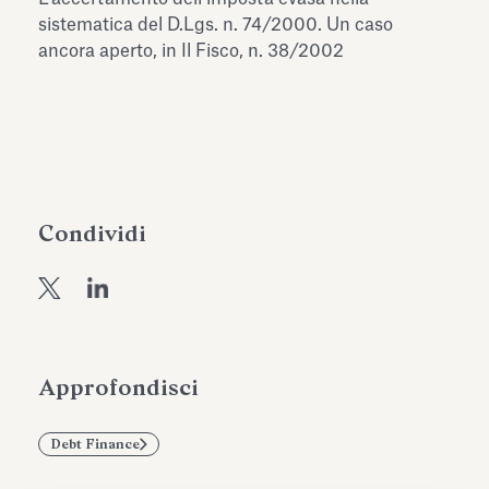
dell’Antiquarium di Villa Albani
sistematica del D.Lgs. n. 74/2000. Un caso
Leggi tutto
Leg
Torlonia
ancora aperto, in Il Fisco, n. 38/2002
Condividi
Approfondisci
Debt Finance