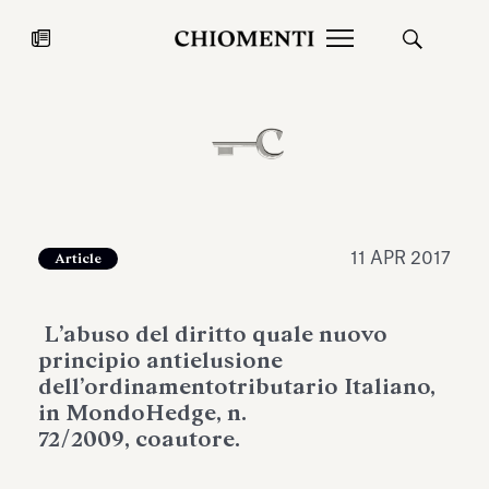
News
27 LUG 2026
News
11 APR 2017
Article
L’abuso del diritto quale nuovo
principio antielusione
dell’ordinamentotributario Italiano,
in MondoHedge, n.
72/2009, coautore.
Fondazione Torlonia inaugura la
Chiomenti 
mostra Marmora Romana
EcoVadis 2
ampliando gli spazi espositivi