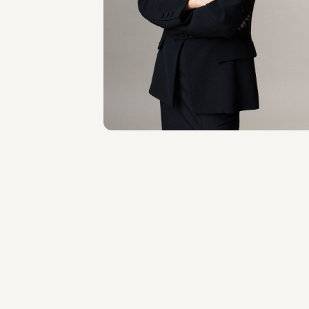
Tiziana Ventrella
SEDI
Roma
Scopri il professionista