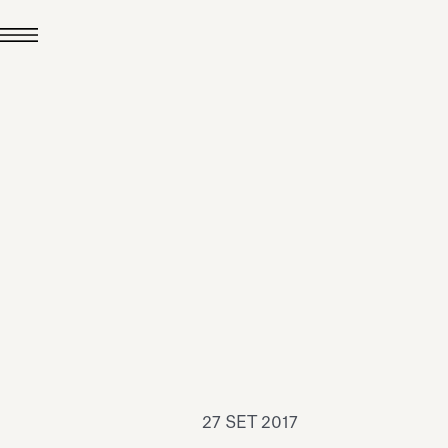
24 LUG 2026
News
hiomenti è Medaglia
'Argento EcoVadis
026
Leggi tutto
27 SET 2017