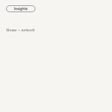
Insights
News
Home
>
Articoli
Fondazione To
inaugura la m
Marmora Ro
ampliando gli
espositivi
dell’Antiquari
Villa Albani T
Leggi tutt