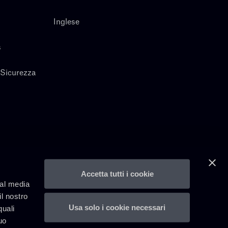
Inglese
s
 Sicurezza
Accetta tutti i cookie
ial media
il nostro
Usa solo i cookie necessari
quali
uo