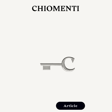
27 LUG 2026
rlonia
C
ostra
d
mana
2
 spazi
um di
orlonia
Article
o