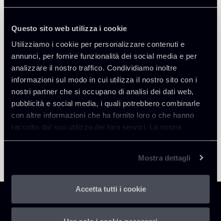
Tiziana Ventrella
SEDI
Roma
Questo sito web utilizza i cookie
Scopri il professionista
Utilizziamo i cookie per personalizzare contenuti e
Torna agli Insights
annunci, per fornire funzionalità dei social media e per
analizzare il nostro traffico. Condividiamo inoltre
informazioni sul modo in cui utilizza il nostro sito con i
nostri partner che si occupano di analisi dei dati web,
pubblicità e social media, i quali potrebbero combinarle
con altre informazioni che ha fornito loro o che hanno
raccolto dal suo utilizzo dei loro servizi. La nostra
informativa privacy è disponibile
qui
.
Mostra dettagli
Accetta tutti i cookie