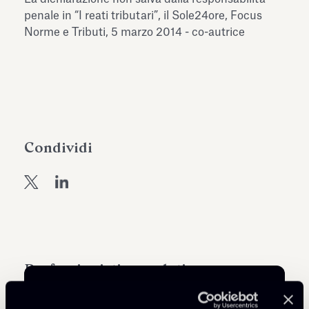
dell’Antiquarium di Villa Albani
penale in “I reati tributari”, il Sole24ore, Focus
Leggi tutto
Leg
Torlonia
Norme e Tributi, 5 marzo 2014 - co-autrice
Condividi
Professionisti correlati
COUNSEL