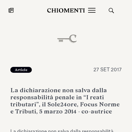
News
27 LUG 2026
News
27 SET 2017
Article
La dichiarazione non salva dalla
responsabilità penale in “I reati
tributari”, il Sole24ore, Focus Norme
e Tributi, 5 marzo 2014 - co-autrice
Fondazione Torlonia inaugura la
Chiomenti 
mostra Marmora Romana
EcoVadis 2
ampliando gli spazi espositivi
La dichiarazione non salva dalla responsabilità