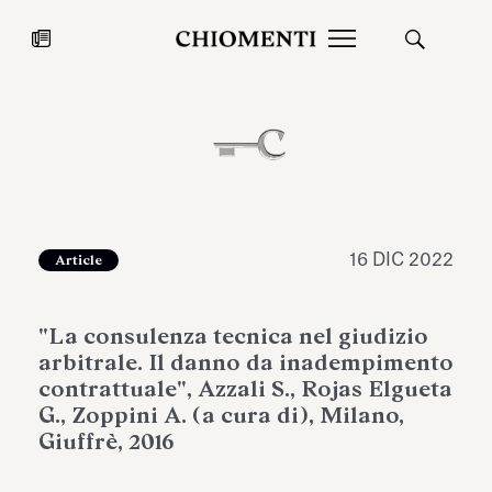
News
27 LUG 2026
News
16 DIC 2022
Article
"La consulenza tecnica nel giudizio
arbitrale. Il danno da inadempimento
contrattuale", Azzali S., Rojas Elgueta
G., Zoppini A. (a cura di), Milano,
Giuffrè, 2016
Fondazione Torlonia inaugura la
Chiomenti 
mostra Marmora Romana
EcoVadis 2
ampliando gli spazi espositivi