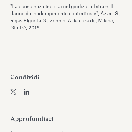
dell’Antiquarium di Villa Albani
"La consulenza tecnica nel giudizio arbitrale. Il
Leggi tutto
Leg
Torlonia
danno da inadempimento contrattuale", Azzali S.,
Rojas Elgueta G., Zoppini A. (a cura di), Milano,
Giuffrè, 2016
Condividi
Approfondisci