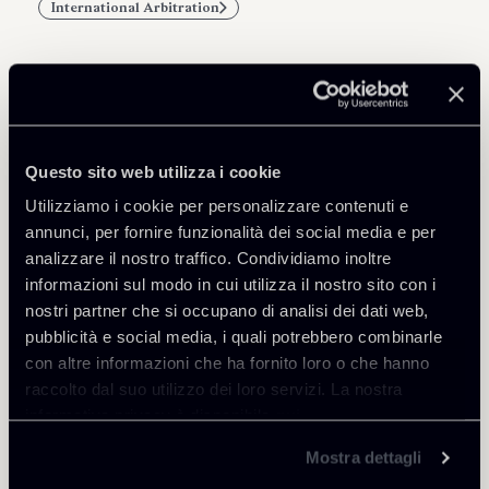
International Arbitration
Professionisti correlati
Questo sito web utilizza i cookie
OF COUNSEL
Utilizziamo i cookie per personalizzare contenuti e
Giacomo Rojas Elgueta
annunci, per fornire funzionalità dei social media e per
SEDI
analizzare il nostro traffico. Condividiamo inoltre
Roma - Londra
informazioni sul modo in cui utilizza il nostro sito con i
nostri partner che si occupano di analisi dei dati web,
Scopri il professionista
Torna agli Insights
pubblicità e social media, i quali potrebbero combinarle
con altre informazioni che ha fornito loro o che hanno
raccolto dal suo utilizzo dei loro servizi. La nostra
informativa privacy è disponibile
qui
.
Mostra dettagli