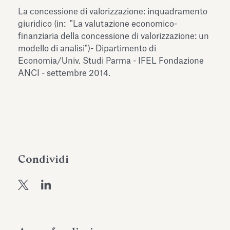
dell’Antiquarium di Villa Albani
La concessione di valorizzazione: inquadramento
Leggi tutto
Leg
Torlonia
giuridico (in: "La valutazione economico-
finanziaria della concessione di valorizzazione: un
modello di analisi")- Dipartimento di
Economia/Univ. Studi Parma - IFEL Fondazione
ANCI - settembre 2014.
Condividi