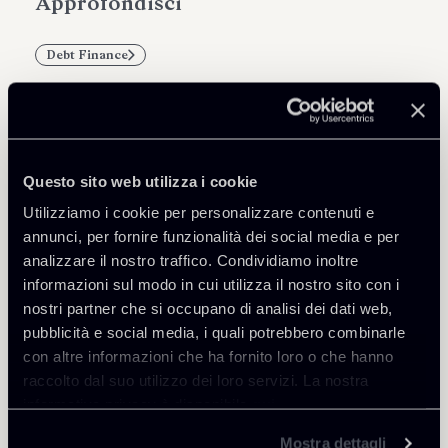
Approfondisci
Debt Finance
Questo sito web utilizza i cookie
Professionisti correlati
Utilizziamo i cookie per personalizzare contenuti e
PARTNER
annunci, per fornire funzionalità dei social media e per
Filippo Brunetti
analizzare il nostro traffico. Condividiamo inoltre
SEDI
informazioni sul modo in cui utilizza il nostro sito con i
Milano
nostri partner che si occupano di analisi dei dati web,
pubblicità e social media, i quali potrebbero combinarle
Scopri il professionista
Torna agli Insights
con altre informazioni che ha fornito loro o che hanno
raccolto dal suo utilizzo dei loro servizi. La nostra
informativa privacy è disponibile
qui
.
Mostra dettagli