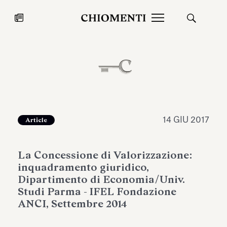
News
27 LUG 2026
News
14 GIU 2017
Article
La Concessione di Valorizzazione:
inquadramento giuridico,
Dipartimento di Economia/Univ.
Studi Parma - IFEL Fondazione
ANCI, Settembre 2014
Fondazione Torlonia inaugura la
Chiomenti 
mostra Marmora Romana
EcoVadis 2
ampliando gli spazi espositivi