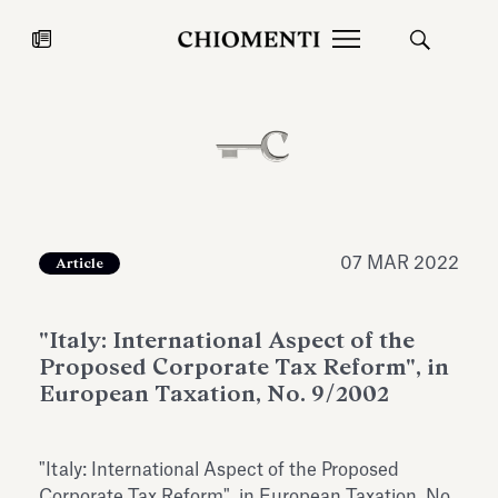
News
27 LUG 2026
News
07 MAR 2022
Article
"Italy: International Aspect of the
Proposed Corporate Tax Reform", in
European Taxation, No. 9/2002
Fondazione Torlonia inaugura la
Chiomenti 
"Italy: International Aspect of the Proposed
mostra Marmora Romana
EcoVadis 2
ampliando gli spazi espositivi
Corporate Tax Reform", in European Taxation, No.