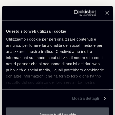
Professionisti correlati
PARTNER
Questo sito web utilizza i cookie
Raffaele Russo
Utilizziamo i cookie per personalizzare contenuti e
SEDI
annunci, per fornire funzionalità dei social media e per
Roma
analizzare il nostro traffico. Condividiamo inoltre
Scopri il professionista
Torna agli Insights
informazioni sul modo in cui utilizza il nostro sito con i
nostri partner che si occupano di analisi dei dati web,
pubblicità e social media, i quali potrebbero combinarle
con altre informazioni che ha fornito loro o che hanno
raccolto dal suo utilizzo dei loro servizi. La nostra
informativa privacy è disponibile
qui
.
Mostra dettagli
Accetta tutti i cookie