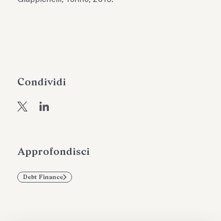
dell’Antiquarium di Villa Albani
Leggi tutto
Leg
Torlonia
Condividi
Approfondisci
Debt Finance