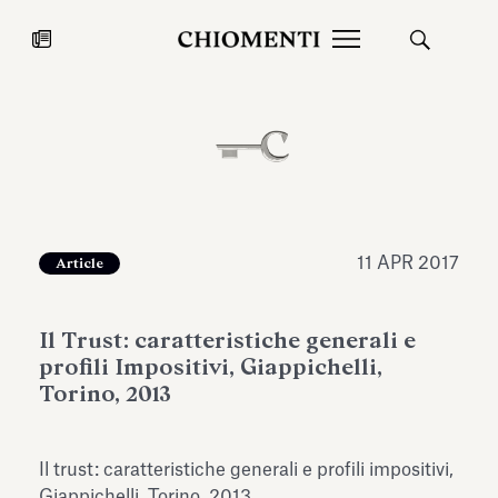
News
27 LUG 2026
News
11 APR 2017
Article
Il Trust: caratteristiche generali e
profili Impositivi, Giappichelli,
Torino, 2013
Fondazione Torlonia inaugura la
Chiomenti 
Il trust: caratteristiche generali e profili impositivi,
mostra Marmora Romana
EcoVadis 2
ampliando gli spazi espositivi
Giappichelli, Torino, 2013.