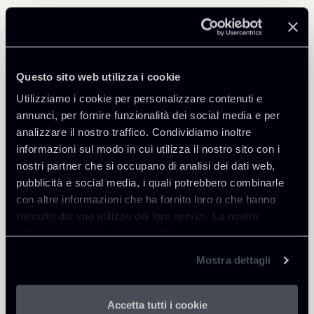
Professionisti correlati
PARTNER
Giovanni Cristofaro
Questo sito web utilizza i cookie
SEDI
Utilizziamo i cookie per personalizzare contenuti e
Roma
annunci, per fornire funzionalità dei social media e per
analizzare il nostro traffico. Condividiamo inoltre
Scopri il professionista
Torna agli Insights
informazioni sul modo in cui utilizza il nostro sito con i
nostri partner che si occupano di analisi dei dati web,
pubblicità e social media, i quali potrebbero combinarle
con altre informazioni che ha fornito loro o che hanno
raccolto dal suo utilizzo dei loro servizi. La nostra
informativa privacy è disponibile
qui
.
Mostra dettagli
Accetta tutti i cookie