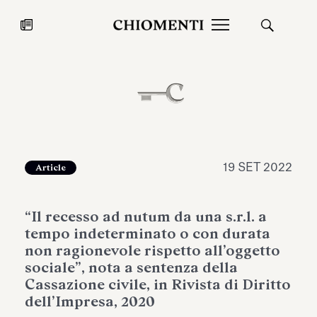
News
27 LUG 2026
News
19 SET 2022
Article
“Il recesso ad nutum da una s.r.l. a
tempo indeterminato o con durata
non ragionevole rispetto all’oggetto
sociale”, nota a sentenza della
Cassazione civile, in Rivista di Diritto
Fondazione Torlonia inaugura la
Chiomenti 
dell’Impresa, 2020
mostra Marmora Romana
EcoVadis 2
ampliando gli spazi espositivi