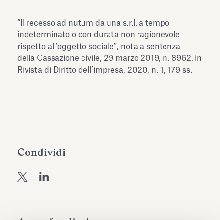
dell’Antiquarium di Villa Albani
Leggi tutto
Leg
Torlonia
“Il recesso ad nutum da una s.r.l. a tempo
indeterminato o con durata non ragionevole
rispetto all’oggetto sociale”, nota a sentenza
della Cassazione civile, 29 marzo 2019, n. 8962, in
Rivista di Diritto dell’impresa, 2020, n. 1, 179 ss.
Condividi