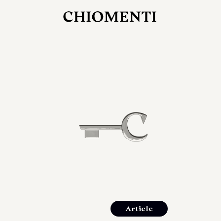
27 LUG 2026
rlonia
C
ostra
d
mana
2
 spazi
um di
orlonia
Article
o