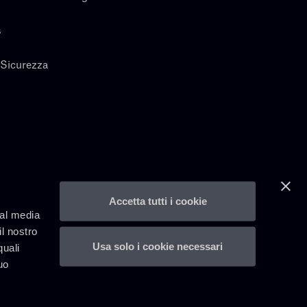
s
 Sicurezza
Accetta tutti i cookie
ial media
il nostro
Usa solo i cookie necessari
quali
uo