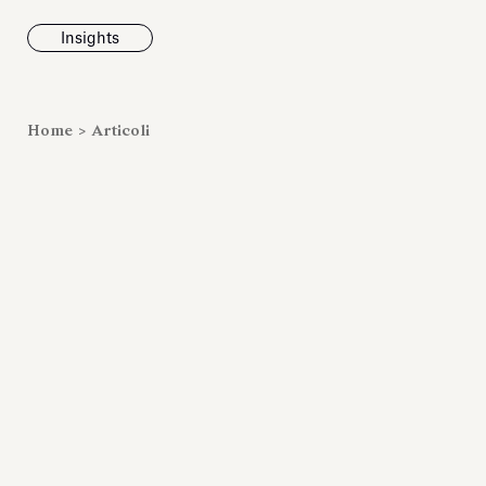
Insights
News
Home
>
Articoli
Fondazione To
inaugura la m
Marmora Ro
ampliando gli
espositivi
dell’Antiquari
Villa Albani T
Leggi tutt