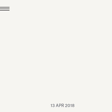
24 LUG 2026
News
hiomenti è Medaglia
'Argento EcoVadis
026
Leggi tutto
13 APR 2018