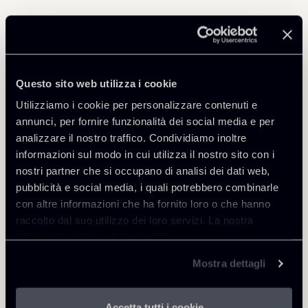
Professionisti correlati
PARTNER
Questo sito web utilizza i cookie
Marco Di Siena
Utilizziamo i cookie per personalizzare contenuti e
SEDI
annunci, per fornire funzionalità dei social media e per
Roma
analizzare il nostro traffico. Condividiamo inoltre
Scopri il professionista
Torna agli Insights
informazioni sul modo in cui utilizza il nostro sito con i
nostri partner che si occupano di analisi dei dati web,
pubblicità e social media, i quali potrebbero combinarle
con altre informazioni che ha fornito loro o che hanno
raccolto dal suo utilizzo dei loro servizi. La nostra
informativa privacy è disponibile
qui
.
Mostra dettagli
Accetta tutti i cookie