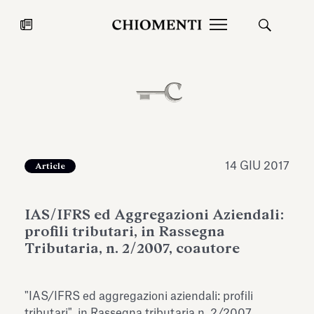
News
27 LUG 2026
News
14 GIU 2017
Article
IAS/IFRS ed Aggregazioni Aziendali:
profili tributari, in Rassegna
Tributaria, n. 2/2007, coautore
Fondazione Torlonia inaugura la
Chiomenti 
"IAS/IFRS ed aggregazioni aziendali: profili
mostra Marmora Romana
EcoVadis 2
ampliando gli spazi espositivi
tributari", in Rassegna tributaria n. 2/2007