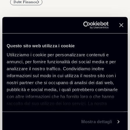
Debt Finance
Professionisti correlati
Questo sito web utilizza i cookie
PARTNER
Utilizziamo i cookie per personalizzare contenuti e
Marco Di Siena
annunci, per fornire funzionalità dei social media e per
SEDI
analizzare il nostro traffico. Condividiamo inoltre
Roma
informazioni sul modo in cui utilizza il nostro sito con i
nostri partner che si occupano di analisi dei dati web,
Scopri il professionista
Torna agli Insights
pubblicità e social media, i quali potrebbero combinarle
con altre informazioni che ha fornito loro o che hanno
raccolto dal suo utilizzo dei loro servizi. La nostra
informativa privacy è disponibile
qui
.
Mostra dettagli