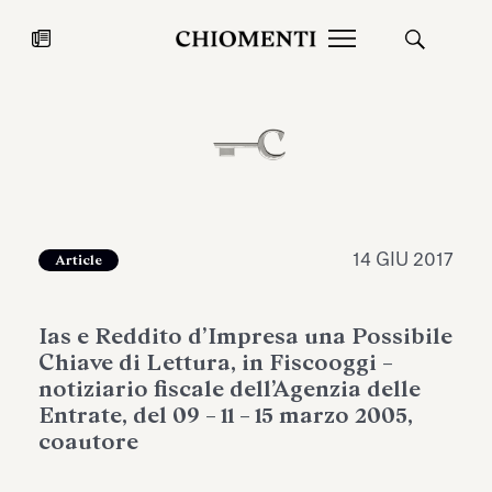
News
27 LUG 2026
News
14 GIU 2017
Article
Ias e Reddito d’Impresa una Possibile
Chiave di Lettura, in Fiscooggi –
notiziario fiscale dell’Agenzia delle
Entrate, del 09 – 11 – 15 marzo 2005,
coautore
Fondazione Torlonia inaugura la
Chiomenti 
mostra Marmora Romana
EcoVadis 2
ampliando gli spazi espositivi