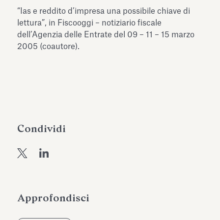
dell’Antiquarium di Villa Albani
“Ias e reddito d’impresa una possibile chiave di
Leggi tutto
Leg
Torlonia
lettura”, in Fiscooggi – notiziario fiscale
dell’Agenzia delle Entrate del 09 – 11 – 15 marzo
2005 (coautore).
Condividi
Approfondisci