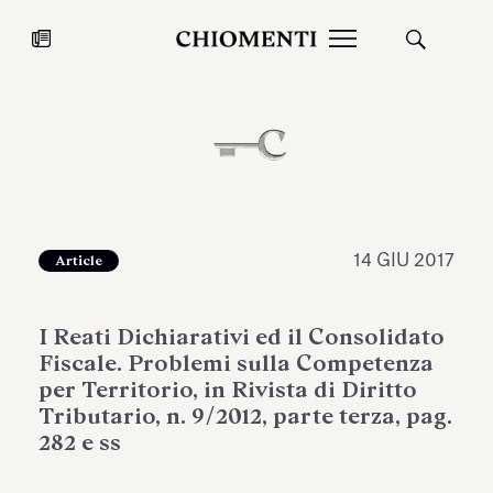
News
27 LUG 2026
News
14 GIU 2017
Article
I Reati Dichiarativi ed il Consolidato
Fiscale. Problemi sulla Competenza
per Territorio, in Rivista di Diritto
Tributario, n. 9/2012, parte terza, pag.
282 e ss
Fondazione Torlonia inaugura la
Chiomenti 
mostra Marmora Romana
EcoVadis 2
ampliando gli spazi espositivi