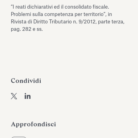
dell’Antiquarium di Villa Albani
“I reati dichiarativi ed il consolidato fiscale.
Leggi tutto
Leg
Torlonia
Problemi sulla competenza per territorio”, in
Rivista di Diritto Tributario n. 9/2012, parte terza,
pag. 282 e ss.
Condividi
Approfondisci