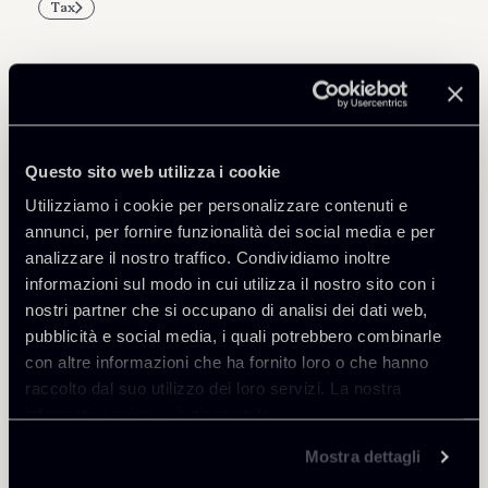
Tax
Professionisti correlati
Questo sito web utilizza i cookie
PARTNER
Utilizziamo i cookie per personalizzare contenuti e
Marco Di Siena
annunci, per fornire funzionalità dei social media e per
SEDI
analizzare il nostro traffico. Condividiamo inoltre
Roma
informazioni sul modo in cui utilizza il nostro sito con i
nostri partner che si occupano di analisi dei dati web,
Scopri il professionista
Torna agli Insights
pubblicità e social media, i quali potrebbero combinarle
con altre informazioni che ha fornito loro o che hanno
raccolto dal suo utilizzo dei loro servizi. La nostra
informativa privacy è disponibile
qui
.
Mostra dettagli