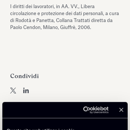
dell’Antiquarium di Villa Albani
I diritti dei lavoratori, in AA. VV., Libera
Leggi tutto
Leg
Torlonia
circolazione e protezione dei dati personali, a cura
di Rodotà e Panetta, Collana Trattati diretta da
Paolo Cendon, Milano, Giuffrè, 2006.
Condividi
Torna agli Insights