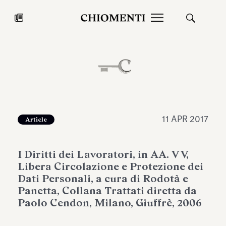
News
27 LUG 2026
News
11 APR 2017
Article
I Diritti dei Lavoratori, in AA. VV,
Libera Circolazione e Protezione dei
Dati Personali, a cura di Rodotà e
Panetta, Collana Trattati diretta da
Paolo Cendon, Milano, Giuffrè, 2006
Fondazione Torlonia inaugura la
Chiomenti 
mostra Marmora Romana
EcoVadis 2
ampliando gli spazi espositivi