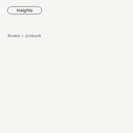
Insights
News
Home
>
Articoli
Fondazione To
inaugura la m
Marmora Ro
ampliando gli
espositivi
dell’Antiquari
Villa Albani T
Leggi tutt