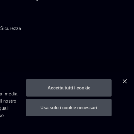
s
 Sicurezza
Accetta tutti i cookie
ial media
il nostro
Usa solo i cookie necessari
quali
uo