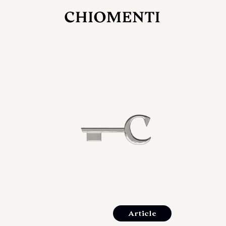
27 LUG 2026
rlonia
C
ostra
d
mana
2
 spazi
um di
orlonia
Article
o