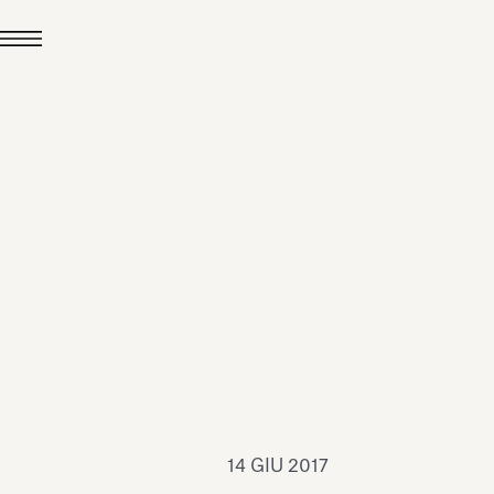
24 LUG 2026
News
hiomenti è Medaglia
'Argento EcoVadis
026
Leggi tutto
14 GIU 2017