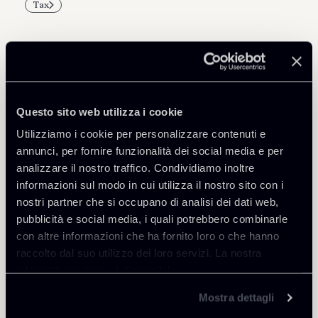
Tax
Professionisti correlati
Questo sito web utilizza i cookie
PARTNER
Utilizziamo i cookie per personalizzare contenuti e
Raul - Angelo Papotti
annunci, per fornire funzionalità dei social media e per
SEDI
analizzare il nostro traffico. Condividiamo inoltre
Milano
informazioni sul modo in cui utilizza il nostro sito con i
nostri partner che si occupano di analisi dei dati web,
Scopri il professionista
Torna agli Insights
pubblicità e social media, i quali potrebbero combinarle
con altre informazioni che ha fornito loro o che hanno
raccolto dal suo utilizzo dei loro servizi. La nostra
informativa privacy è disponibile
qui
.
Mostra dettagli