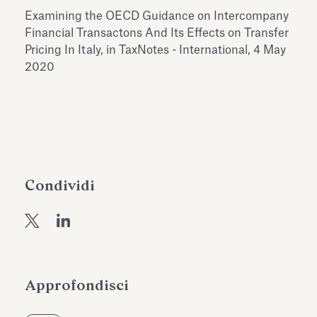
dell’Antiquarium di Villa Albani
Examining the OECD Guidance on Intercompany
Leggi tutto
Leg
Torlonia
Financial Transactons And Its Effects on Transfer
Pricing In Italy, in TaxNotes - International, 4 May
2020
Condividi
Approfondisci