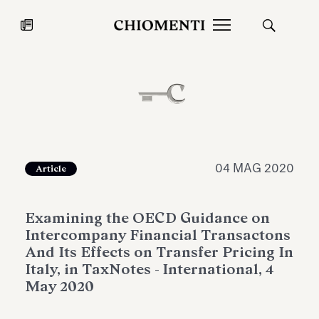
News
27 LUG 2026
News
04 MAG 2020
Article
Examining the OECD Guidance on
Intercompany Financial Transactons
And Its Effects on Transfer Pricing In
Italy, in TaxNotes - International, 4
May 2020
Fondazione Torlonia inaugura la
Chiomenti 
mostra Marmora Romana
EcoVadis 2
ampliando gli spazi espositivi