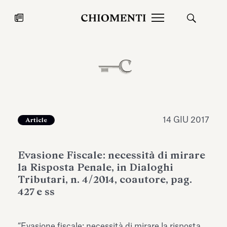
News
27 LUG 2026
News
14 GIU 2017
Article
Evasione Fiscale: necessità di mirare
la Risposta Penale, in Dialoghi
Tributari, n. 4/2014, coautore, pag.
427 e ss
Fondazione Torlonia inaugura la
Chiomenti 
mostra Marmora Romana
EcoVadis 2
ampliando gli spazi espositivi
“Evasione fiscale: necessità di mirare la risposta