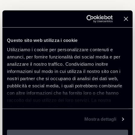
Professionisti correlati
PARTNER
Questo sito web utilizza i cookie
Marco Di Siena
Utilizziamo i cookie per personalizzare contenuti e
SEDI
annunci, per fornire funzionalità dei social media e per
Roma
analizzare il nostro traffico. Condividiamo inoltre
informazioni sul modo in cui utilizza il nostro sito con i
Scopri il professionista
Torna agli Insights
nostri partner che si occupano di analisi dei dati web,
pubblicità e social media, i quali potrebbero combinarle
con altre informazioni che ha fornito loro o che hanno
raccolto dal suo utilizzo dei loro servizi. La nostra
informativa privacy è disponibile
qui
.
Mostra dettagli