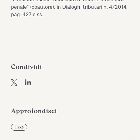
dell’Antiquarium di Villa Albani
penale” (coautore), in Dialoghi tributari n. 4/2014,
Leggi tutto
Leg
Torlonia
pag. 427 e ss.
Condividi
Approfondisci
Tax