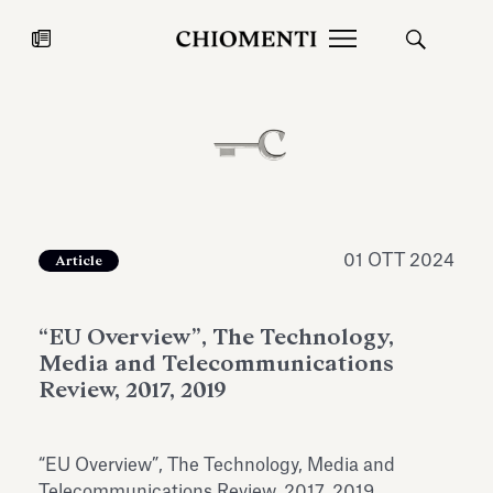
News
27 LUG 2026
News
01 OTT 2024
Article
“EU Overview”, The Technology,
Media and Telecommunications
Review, 2017, 2019
Fondazione Torlonia inaugura la
Chiomenti 
“EU Overview”, The Technology, Media and
mostra Marmora Romana
EcoVadis 2
ampliando gli spazi espositivi
Telecommunications Review, 2017, 2019