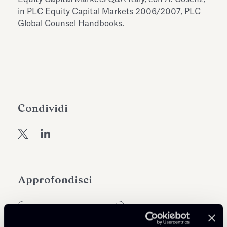
dell’Antiquarium di Villa Albani
in PLC Equity Capital Markets 2006/2007, PLC
Leggi tutto
Leg
Torlonia
Global Counsel Handbooks.
Condividi
Approfondisci
Capital Markets - Public M&A