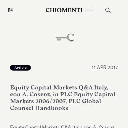
News
27 LUG 2026
News
11 APR 2017
Article
Equity Capital Markets Q&A Italy,
con A. Cosenz, in PLC Equity Capital
Markets 2006/2007, PLC Global
Counsel Handbooks
Fondazione Torlonia inaugura la
Chiomenti 
mostra Marmora Romana
EcoVadis 2
ampliando gli spazi espositivi
Equity Capital Markets Q&A Italy, con A. Cosenz,