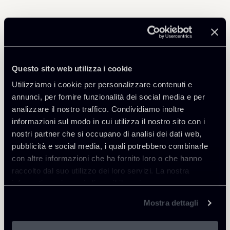
Professionisti correlati
PARTNER
Questo sito web utilizza i cookie
Marco Di Siena
Utilizziamo i cookie per personalizzare contenuti e
SEDI
annunci, per fornire funzionalità dei social media e per
Roma
analizzare il nostro traffico. Condividiamo inoltre
informazioni sul modo in cui utilizza il nostro sito con i
Scopri il professionista
Torna agli Insights
nostri partner che si occupano di analisi dei dati web,
pubblicità e social media, i quali potrebbero combinarle
con altre informazioni che ha fornito loro o che hanno
raccolto dal suo utilizzo dei loro servizi. La nostra
informativa privacy è disponibile
qui
.
Mostra dettagli