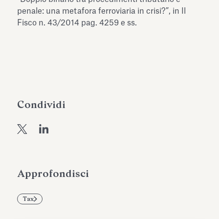
dell’Antiquarium di Villa Albani
penale: una metafora ferroviaria in crisi?”, in Il
Leggi tutto
Leg
Torlonia
Fisco n. 43/2014 pag. 4259 e ss.
Condividi
Approfondisci
Tax