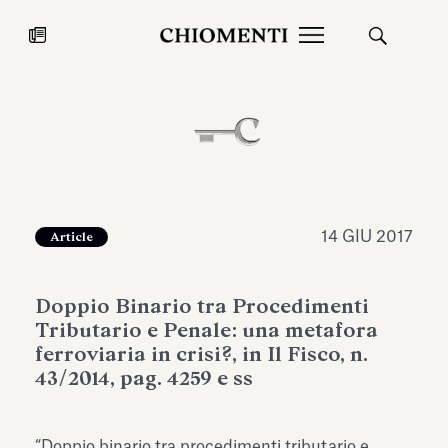
News
27 LUG 2026
News
14 GIU 2017
Article
Doppio Binario tra Procedimenti
Tributario e Penale: una metafora
ferroviaria in crisi?, in Il Fisco, n.
43/2014, pag. 4259 e ss
Fondazione Torlonia inaugura la
Chiomenti 
mostra Marmora Romana
EcoVadis 2
ampliando gli spazi espositivi
“Doppio binario tra procedimenti tributario e