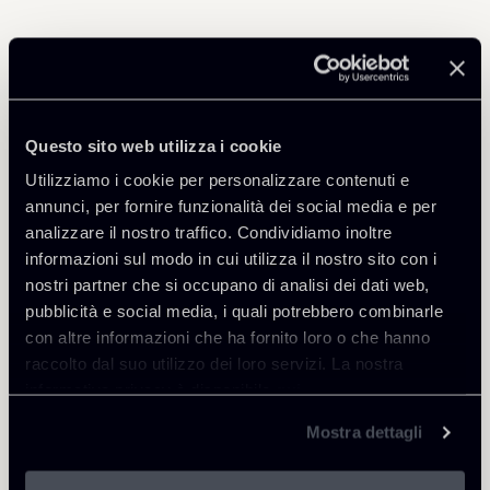
Professionisti correlati
PARTNER
OF COUNSEL
Questo sito web utilizza i cookie
Raul - Angelo Papotti
Giuseppe Zorzi
Utilizziamo i cookie per personalizzare contenuti e
SEDI
SEDI
annunci, per fornire funzionalità dei social media e per
Milano
Milano
analizzare il nostro traffico. Condividiamo inoltre
informazioni sul modo in cui utilizza il nostro sito con i
Scopri il professionista
Scopri il professionista
Torna agli Insights
nostri partner che si occupano di analisi dei dati web,
pubblicità e social media, i quali potrebbero combinarle
con altre informazioni che ha fornito loro o che hanno
raccolto dal suo utilizzo dei loro servizi. La nostra
informativa privacy è disponibile
qui
.
Mostra dettagli