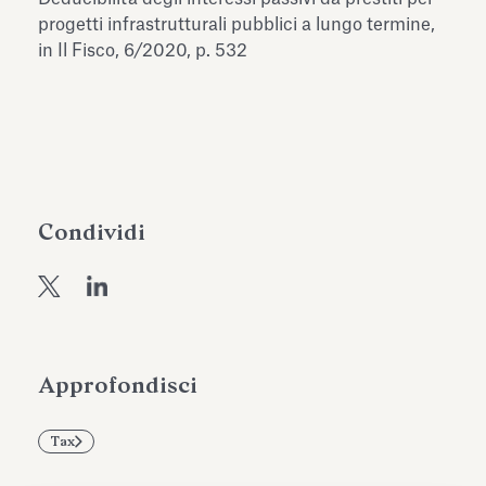
dell’Antiquarium di Villa Albani
progetti infrastrutturali pubblici a lungo termine,
Leggi tutto
Leg
Torlonia
in Il Fisco, 6/2020, p. 532
Condividi
Approfondisci
Tax