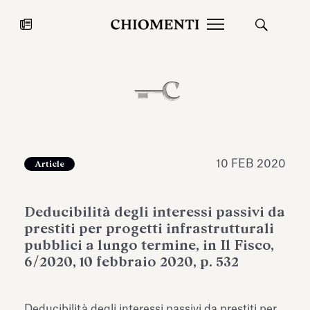
News
27 LUG 2026
News
10 FEB 2020
Article
Deducibilità degli interessi passivi da
prestiti per progetti infrastrutturali
pubblici a lungo termine, in Il Fisco,
6/2020, 10 febbraio 2020, p. 532
Fondazione Torlonia inaugura la
Chiomenti 
mostra Marmora Romana
EcoVadis 2
ampliando gli spazi espositivi
Deducibilità degli interessi passivi da prestiti per