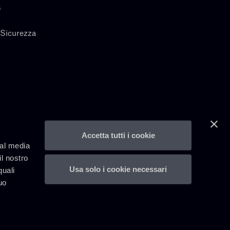
s
 Sicurezza
Accetta tutti i cookie
ial media
il nostro
Usa solo i cookie necessari
quali
uo