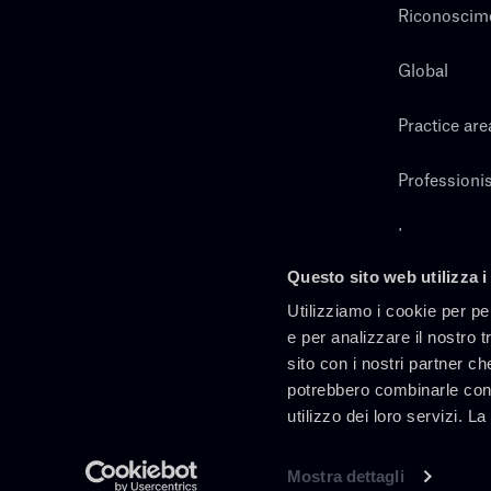
Riconoscim
Global
Practice are
Professionis
Lavora con 
Questo sito web utilizza i
Cerca
Utilizziamo i cookie per pe
e per analizzare il nostro t
sito con i nostri partner ch
potrebbero combinarle con 
utilizzo dei loro servizi. L
Mostra dettagli
It
En