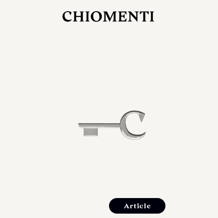
27 LUG 2026
rlonia
C
ostra
d
mana
2
 spazi
um di
orlonia
Article
o