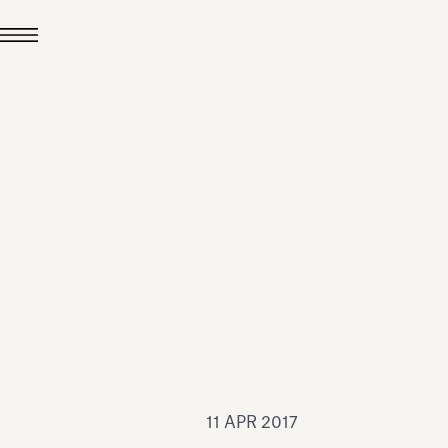
24 LUG 2026
News
hiomenti è Medaglia
'Argento EcoVadis
026
Leggi tutto
11 APR 2017