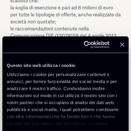
stabilito che:
la soglia di esenzione è pari ad 8 milioni di euro
per tutte le tipologie di offerte, anche realizzate da
società non quotate;
le raccomandazioni contenute nella
Comunicazione DIE/13028158 del 4 aprile 2013
in materia di informazioni da fornire nella
relazione degli amministratori per le delibere di
aumento di capitale relative a offerte esenti da
prospetto diventano un obbligo regolamentare
Questo sito web utilizza i cookie
per le operazioni inferiori a 8 milioni realizzate
Utilizziamo i cookie per personalizzare contenuti e
dalle società quotate su un mercato
annunci, per fornire funzionalità dei social media e per
regolamentato.
analizzare il nostro traffico. Condividiamo inoltre
La delibera, che è in attesa di pubblicazione nella
informazioni sul modo in cui utilizza il nostro sito con i
Gazzetta Ufficiale, entrerà in vigore il giorno
nostri partner che si occupano di analisi dei dati web,
successivo alla sua pubblicazione.
pubblicità e social media, i quali potrebbero combinarle
con altre informazioni che ha fornito loro o che hanno
raccolto dal suo utilizzo dei loro servizi. La nostra
informativa privacy è disponibile
qui
.