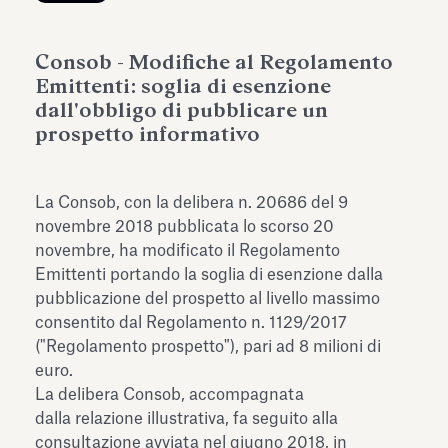
dell’Antiquarium di Villa Albani
Leggi tutto
Leg
Torlonia
Consob - Modifiche al Regolamento
Emittenti: soglia di esenzione
dall'obbligo di pubblicare un
prospetto informativo
La Consob, con la
delibera n. 20686 del 9
novembre 2018
pubblicata lo scorso 20
novembre, ha modificato il Regolamento
Emittenti portando la soglia di esenzione dalla
pubblicazione del prospetto al livello massimo
consentito dal Regolamento n. 1129/2017
("Regolamento prospetto"), pari ad 8 milioni di
euro.
La delibera Consob, accompagnata
dalla relazione illustrativa, fa seguito alla
consultazione avviata nel giugno 2018, in