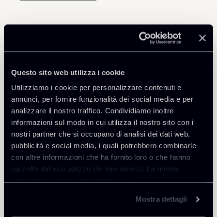
Professionisti correlati
Questo sito web utilizza i cookie
PARTNER
PARTNER
Massimo Antonini
Giovanni Cristofaro
Utilizziamo i cookie per personalizzare contenuti e
annunci, per fornire funzionalità dei social media e per
SEDI
SEDI
analizzare il nostro traffico. Condividiamo inoltre
Milano
Roma
informazioni sul modo in cui utilizza il nostro sito con i
Scopri il professionista
Scopri il professionista
nostri partner che si occupano di analisi dei dati web,
Torna agli Insights
pubblicità e social media, i quali potrebbero combinarle
con altre informazioni che ha fornito loro o che hanno
raccolto dal suo utilizzo dei loro servizi. La nostra
informativa privacy è disponibile
qui
.
Mostra dettagli