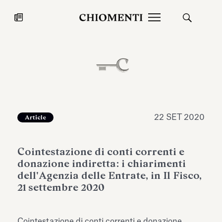
News
27 LUG 2026
News
22 SET 2020
Article
Cointestazione di conti correnti e
donazione indiretta: i chiarimenti
dell'Agenzia delle Entrate, in Il Fisco,
21 settembre 2020
Fondazione Torlonia inaugura la
Chiomenti 
mostra Marmora Romana
EcoVadis 2
ampliando gli spazi espositivi
Cointestazione di conti correnti e donazione