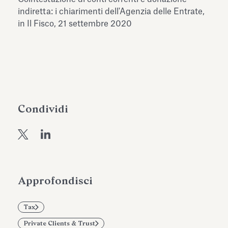
dell’Antiquarium di Villa Albani
indiretta: i chiarimenti dell'Agenzia delle Entrate,
Leggi tutto
Leg
Torlonia
in Il Fisco, 21 settembre 2020
Condividi
Approfondisci
Tax
Private Clients & Trust