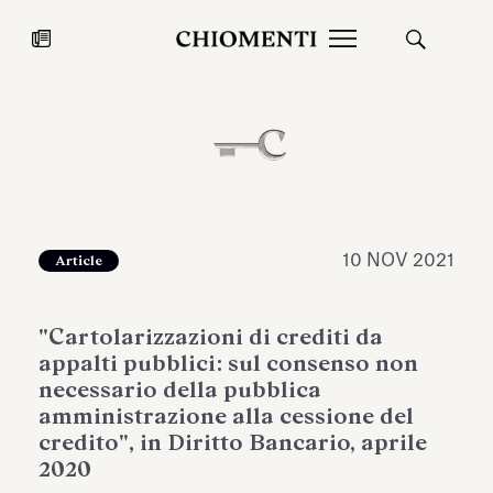
News
27 LUG 2026
News
10 NOV 2021
Article
"Cartolarizzazioni di crediti da
appalti pubblici: sul consenso non
necessario della pubblica
amministrazione alla cessione del
credito", in Diritto Bancario, aprile
Fondazione Torlonia inaugura la
Chiomenti 
2020
mostra Marmora Romana
EcoVadis 2
ampliando gli spazi espositivi