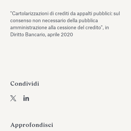
dell’Antiquarium di Villa Albani
Leggi tutto
Leg
Torlonia
"Cartolarizzazioni di crediti da appalti pubblici: sul
consenso non necessario della pubblica
amministrazione alla cessione del credito", in
Diritto Bancario, aprile 2020
Condividi
Approfondisci