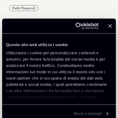
Debt Finance
Professionisti correlati
Questo sito web utilizza i cookie
PARTNER
PARTNER
Utilizziamo i cookie per personalizzare contenuti e
Filippo Brunetti
Gregorio Consoli
annunci, per fornire funzionalità dei social media e per
analizzare il nostro traffico. Condividiamo inoltre
SEDI
SEDI
informazioni sul modo in cui utilizza il nostro sito con i
Milano
Milano
nostri partner che si occupano di analisi dei dati web,
Scopri il professionista
Scopri il professionista
Torna agli Insights
pubblicità e social media, i quali potrebbero combinarle
con altre informazioni che ha fornito loro o che hanno
raccolto dal suo utilizzo dei loro servizi. La nostra
informativa privacy è disponibile
qui
.
Mostra dettagli