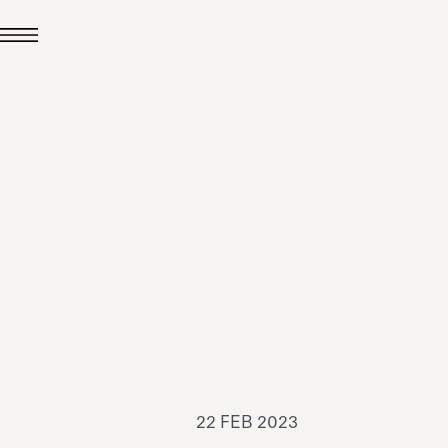
24 LUG 2026
News
hiomenti è Medaglia
'Argento EcoVadis
026
Leggi tutto
22 FEB 2023