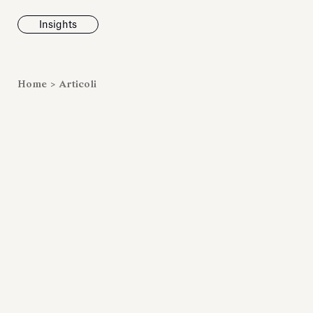
Insights
News
Home
>
Articoli
Fondazione To
inaugura la m
Marmora Ro
ampliando gli
espositivi
dell’Antiquari
Villa Albani T
Leggi tutt