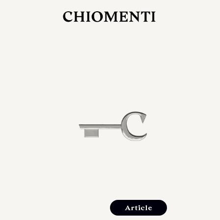
27 LUG 2026
rlonia
C
ostra
d
mana
2
 spazi
um di
orlonia
Article
o