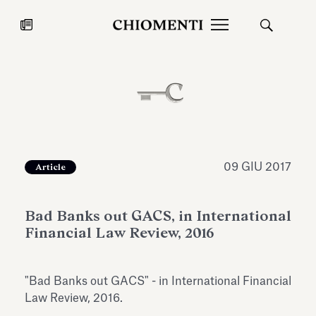
News
27 LUG 2026
News
09 GIU 2017
Article
Bad Banks out GACS, in International
Financial Law Review, 2016
"Bad Banks out GACS" - in International Financial
Fondazione Torlonia inaugura la
Chiomenti 
Law Review, 2016.
mostra Marmora Romana
EcoVadis 2
ampliando gli spazi espositivi