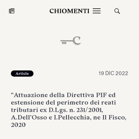
News
27 LUG 2026
News
19 DIC 2022
Article
"Attuazione della Direttiva PIF ed
estensione del perimetro dei reati
tributari ex D.Lgs. n. 231/2001,
A.Dell'Osso e I.Pellecchia, ne Il Fisco,
2020
Fondazione Torlonia inaugura la
Chiomenti 
mostra Marmora Romana
EcoVadis 2
ampliando gli spazi espositivi