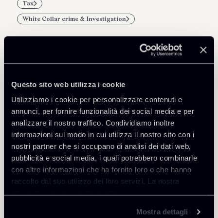
Tax
White Collar crime & Investigation
Professionisti correlati
Questo sito web utilizza i cookie
Utilizziamo i cookie per personalizzare contenuti e
PARTNER
Alain Maria Dell'Osso
annunci, per fornire funzionalità dei social media e per
analizzare il nostro traffico. Condividiamo inoltre
SEDI
informazioni sul modo in cui utilizza il nostro sito con i
Milano
nostri partner che si occupano di analisi dei dati web,
Scopri il professionista
pubblicità e social media, i quali potrebbero combinarle
Torna agli Insights
con altre informazioni che ha fornito loro o che hanno
raccolto dal suo utilizzo dei loro servizi. La nostra
informativa privacy è disponibile
qui
.
Mostra dettagli