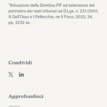
dell’Antiquarium di Villa Albani
"Attuazione della Direttiva PIF ed estensione del
Leggi tutto
Leg
Torlonia
perimetro dei reati tributari ex D.Lgs. n. 231/2001,
A.Dell'Osso e I.Pellecchia, ne Il Fisco, 2020, 34,
pp. 3232 ss.
Condividi
Approfondisci