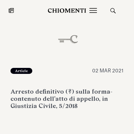
News
27 LUG 2026
News
02 MAR 2021
Article
Arresto definitivo (?) sulla forma-
contenuto dell’atto di appello, in
Giustizia Civile, 5/2018
Fondazione Torlonia inaugura la
Chiomenti 
mostra Marmora Romana
EcoVadis 2
ampliando gli spazi espositivi