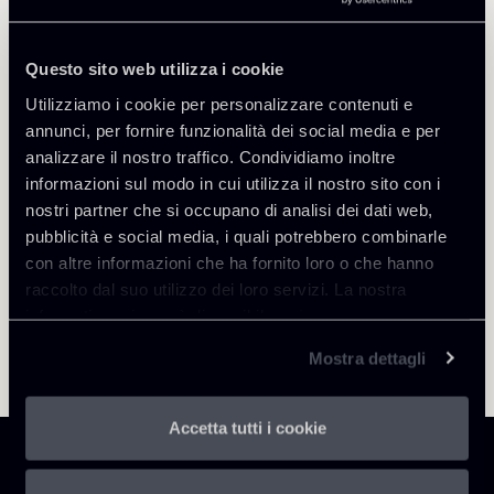
Alessandro Aniello
SEDI
Questo sito web utilizza i cookie
Roma
Utilizziamo i cookie per personalizzare contenuti e
Scopri il professionista
Torna agli Insights
annunci, per fornire funzionalità dei social media e per
analizzare il nostro traffico. Condividiamo inoltre
informazioni sul modo in cui utilizza il nostro sito con i
nostri partner che si occupano di analisi dei dati web,
pubblicità e social media, i quali potrebbero combinarle
con altre informazioni che ha fornito loro o che hanno
raccolto dal suo utilizzo dei loro servizi. La nostra
informativa privacy è disponibile
qui
.
Mostra dettagli
Accetta tutti i cookie