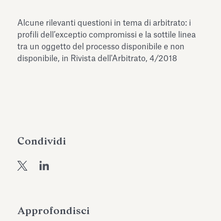
dell’Antiquarium di Villa Albani
Leggi tutto
Leg
Torlonia
Alcune rilevanti questioni in tema di arbitrato: i
profili dell’exceptio compromissi e la sottile linea
tra un oggetto del processo disponibile e non
disponibile, in Rivista dell'Arbitrato, 4/2018
Condividi
Approfondisci