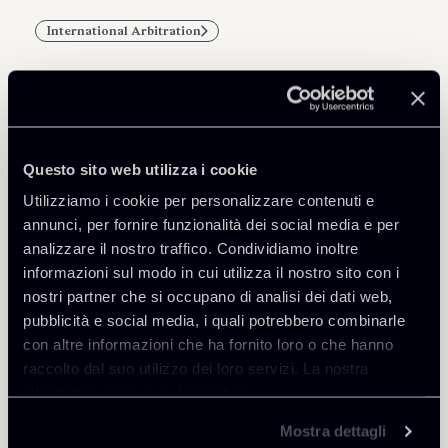
International Arbitration
Professionisti correlati
Questo sito web utilizza i cookie
SENIOR ASSOCIATE
Utilizziamo i cookie per personalizzare contenuti e
Alessandro Aniello
annunci, per fornire funzionalità dei social media e per
analizzare il nostro traffico. Condividiamo inoltre
SEDI
informazioni sul modo in cui utilizza il nostro sito con i
Roma
nostri partner che si occupano di analisi dei dati web,
Scopri il professionista
Torna agli Insights
pubblicità e social media, i quali potrebbero combinarle
con altre informazioni che ha fornito loro o che hanno
raccolto dal suo utilizzo dei loro servizi. La nostra
informativa privacy è disponibile
qui
.
Mostra dettagli