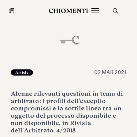
News
27 LUG 2026
News
02 MAR 2021
Article
Alcune rilevanti questioni in tema di
arbitrato: i profili dell’exceptio
compromissi e la sottile linea tra un
oggetto del processo disponibile e
non disponibile, in Rivista
Fondazione Torlonia inaugura la
Chiomenti 
dell'Arbitrato, 4/2018
mostra Marmora Romana
EcoVadis 2
ampliando gli spazi espositivi