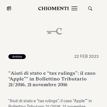
News
27 LUG 2026
News
22 FEB 2023
Article
"Aiuti di stato e “tax rulings”: il caso
“Apple”" in Bollettino Tributario
21/2016, 21 novembre 2016
Fondazione Torlonia inaugura la
Chiomenti 
"Aiuti di stato e “tax rulings”: il caso “Apple”" in
mostra Marmora Romana
EcoVadis 2
ampliando gli spazi espositivi
Bollettino Tributario 21/2016, 21 novembre