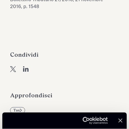
dell’Antiquarium di Villa Albani
2016, p. 1548
Leggi tutto
Leg
Torlonia
Condividi
Approfondisci
Tax