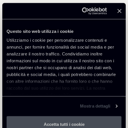
Professionisti correlati
PARTNER
Marco Di Siena
Questo sito web utilizza i cookie
SEDI
Utilizziamo i cookie per personalizzare contenuti e
Roma
annunci, per fornire funzionalità dei social media e per
analizzare il nostro traffico. Condividiamo inoltre
Scopri il professionista
Torna agli Insights
informazioni sul modo in cui utilizza il nostro sito con i
nostri partner che si occupano di analisi dei dati web,
pubblicità e social media, i quali potrebbero combinarle
con altre informazioni che ha fornito loro o che hanno
raccolto dal suo utilizzo dei loro servizi. La nostra
informativa privacy è disponibile
qui
.
Mostra dettagli
Accetta tutti i cookie