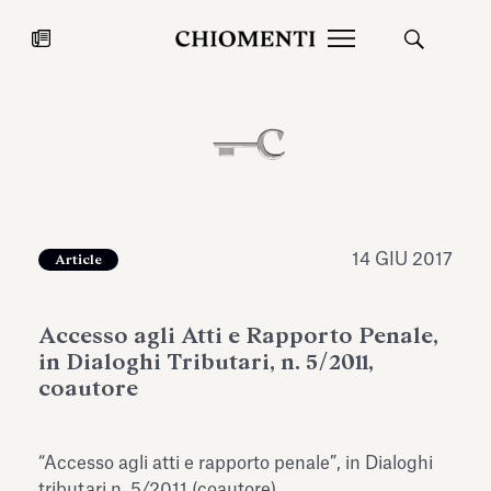
News
27 LUG 2026
News
14 GIU 2017
Article
Accesso agli Atti e Rapporto Penale,
in Dialoghi Tributari, n. 5/2011,
coautore
Fondazione Torlonia inaugura la
Chiomenti 
“Accesso agli atti e rapporto penale”, in Dialoghi
mostra Marmora Romana
EcoVadis 2
ampliando gli spazi espositivi
tributari n. 5/2011 (coautore).