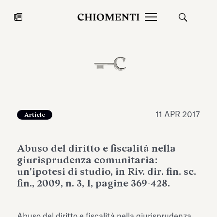
News
27 LUG 2026
News
11 APR 2017
Article
Abuso del diritto e fiscalità nella
giurisprudenza comunitaria:
un'ipotesi di studio, in Riv. dir. fin. sc.
fin., 2009, n. 3, I, pagine 369-428.
Fondazione Torlonia inaugura la
Chiomenti 
mostra Marmora Romana
EcoVadis 2
ampliando gli spazi espositivi
Abuso del diritto e fiscalità nella giurisprudenza