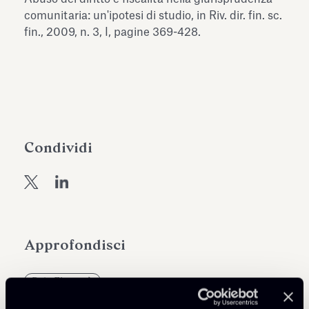
dell’Antiquarium di Villa Albani
comunitaria: un'ipotesi di studio, in Riv. dir. fin. sc.
Leggi tutto
Leg
Torlonia
fin., 2009, n. 3, I, pagine 369-428.
Condividi
Approfondisci
Debt Finance